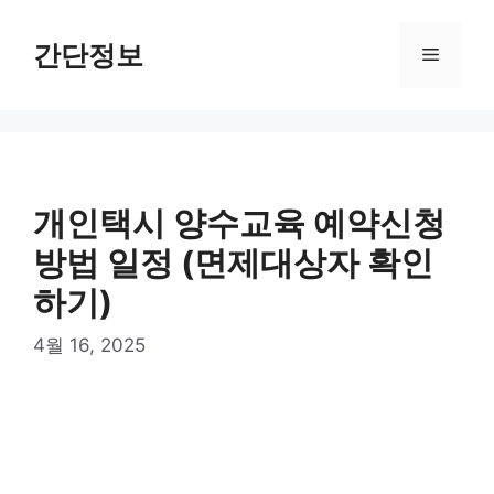
컨
텐
간단정보
메
츠
로
뉴
건
너
뛰
기
개인택시 양수교육 예약신청
방법 일정 (면제대상자 확인
하기)
4월 16, 2025