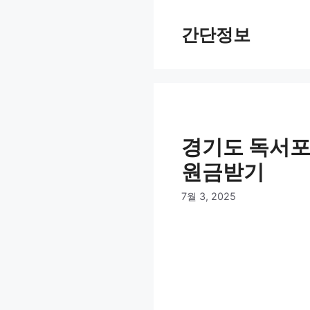
컨
텐
간단정보
츠
로
건
너
뛰
기
경기도 독서포
원금받기
7월 3, 2025