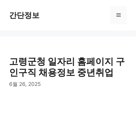
컨
텐
간단정보
메
츠
로
뉴
건
너
뛰
기
고령군청 일자리 홈페이지 구
인구직 채용정보 중년취업
6월 26, 2025