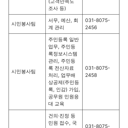
(고객만족도
조사 등)
서무, 예산, 회
031-8075-
시민봉사팀
계 관리
2456
주민등록 일반
업무, 주민등
록정보시스템
관리, 주민등
록 전산자료
031-8075-
시민봉사팀
처리, 업무배
2458
상공제(주민등
록, 인감) 가입,
공무원 민원응
대 교육
건의·진정 등
민원 접수, 국
031-8075-