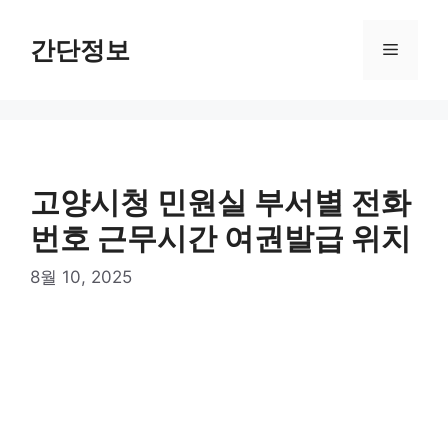
컨
텐
간단정보
메
츠
로
뉴
건
너
뛰
기
고양시청 민원실 부서별 전화
번호 근무시간 여권발급 위치
8월 10, 2025