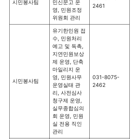
시민봉사팀
민신문고 운
2461
영, 민원조정
위원회 관리
유기한민원 접
수, 민원처리
예고 및 독촉,
지연민원보상
제 운영, 단축
마일리지 운
영, 민원사무
031-8075-
시민봉사팀
운영실태 관
2462
리, 사전심사
청구제 운영,
실무종합심의
회 운영, 민원
실 전용 직인
관리