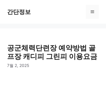
컨
텐
간단정보
메
츠
로
뉴
건
너
뛰
기
공군체력단련장 예약방법 골
프장 캐디피 그린피 이용요금
7월 2, 2025