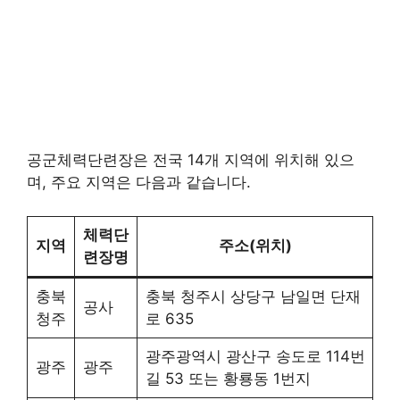
공군체력단련장은 전국 14개 지역에 위치해 있으
며, 주요 지역은 다음과 같습니다.
체력단
지역
주소(위치)
련장명
충북
충북 청주시 상당구 남일면 단재
공사
청주
로 635
광주광역시 광산구 송도로 114번
광주
광주
길 53 또는 황룡동 1번지