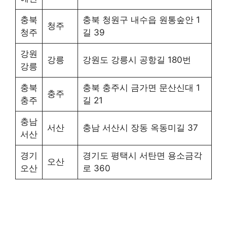
충북
충북 청원구 내수읍 원통숲안 1
청주
청주
길 39
강원
강릉
강원도 강릉시 공항길 180번
강릉
충북
충북 충주시 금가면 문산신대 1
충주
충주
길 21
충남
서산
충남 서산시 장동 옥동미길 37
서산
경기
경기도 평택시 서탄면 용소금각
오산
오산
로 360