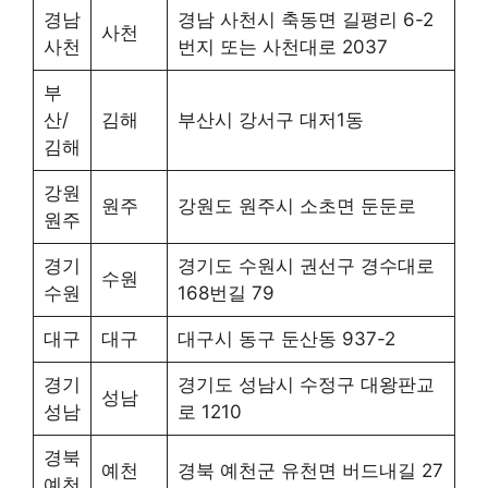
경남
경남 사천시 축동면 길평리 6-2
사천
사천
번지 또는 사천대로 2037
부
산/
김해
부산시 강서구 대저1동
김해
강원
원주
강원도 원주시 소초면 둔둔로
원주
경기
경기도 수원시 권선구 경수대로
수원
수원
168번길 79
대구
대구
대구시 동구 둔산동 937-2
경기
경기도 성남시 수정구 대왕판교
성남
성남
로 1210
경북
예천
경북 예천군 유천면 버드내길 27
예천