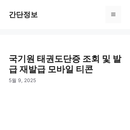
컨
텐
간단정보
메
츠
로
뉴
건
너
뛰
기
국기원 태권도단증 조회 및 발
급 재발급 모바일 티콘
5월 9, 2025