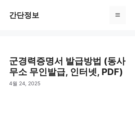
컨
텐
간단정보
메
츠
로
뉴
건
너
뛰
기
군경력증명서 발급방법 (동사
무소 무인발급, 인터넷, PDF)
4월 24, 2025