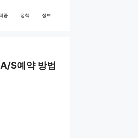
격증
정책
정보
A/S예약 방법