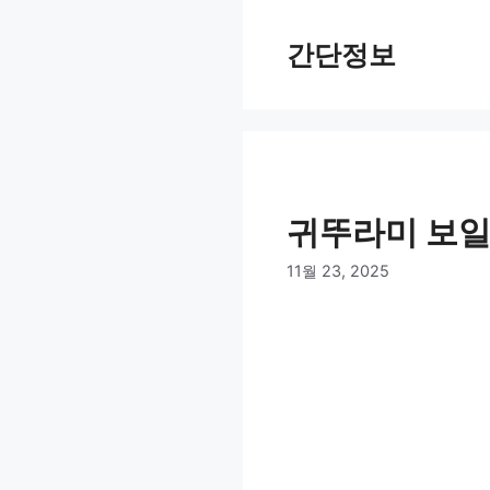
컨
텐
간단정보
츠
로
건
너
뛰
기
귀뚜라미 보일
11월 23, 2025