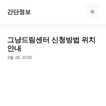
컨
텐
간단정보
메
츠
로
뉴
건
너
그냥드림센터 신청방법 위치
뛰
기
안내
3월 28, 2026