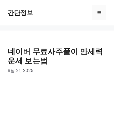
컨
텐
간단정보
메
츠
로
뉴
건
너
뛰
기
네이버 무료사주풀이 만세력
운세 보는법
6월 21, 2025