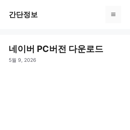
컨
텐
간단정보
메
츠
로
뉴
건
너
네이버 PC버전 다운로드
뛰
기
5월 9, 2026