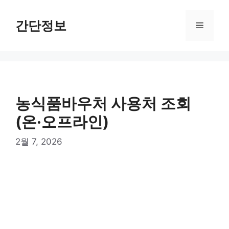
컨
텐
간단정보
메
츠
로
뉴
건
너
뛰
기
농식품바우처 사용처 조회
(온·오프라인)
2월 7, 2026