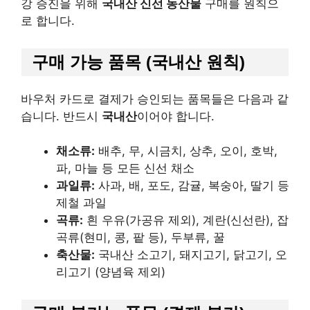
강 증진을 위해
국내산 신선 농산물
구매를 원칙으
로 합니다.
구매 가능 품목 (국내산 원칙)
바우처 카드로 결제가 승인되는 품목들은 다음과 같
습니다. 반드시
국내산
이어야 합니다.
채소류:
배추, 무, 시금치, 상추, 오이, 호박,
파, 마늘 등 모든 신선 채소
과일류:
사과, 배, 포도, 감귤, 복숭아, 딸기 등
제철 과일
곡류:
흰 우유(가공유 제외), 계란(신선란), 잡
곡류(현미, 콩, 팥 등), 두부류, 꿀
축산물:
국내산 소고기, 돼지고기, 닭고기, 오
리고기 (양념육 제외)