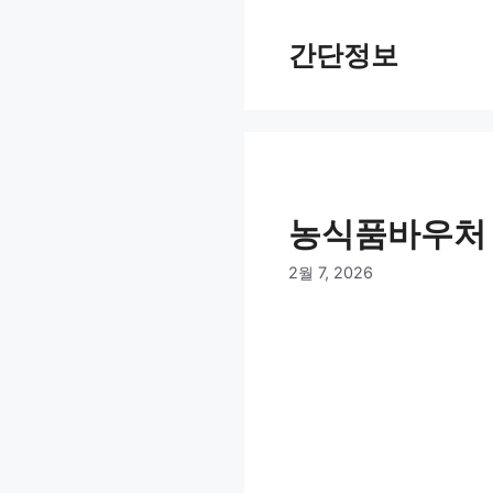
컨
텐
간단정보
츠
로
건
너
뛰
기
농식품바우처 
2월 7, 2026