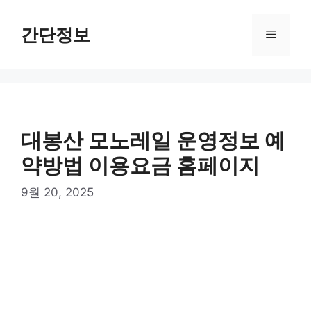
컨
텐
간단정보
메
츠
로
뉴
건
너
뛰
기
대봉산 모노레일 운영정보 예
약방법 이용요금 홈페이지
9월 20, 2025