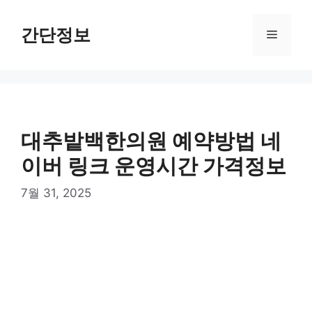
컨
텐
간단정보
메
츠
로
뉴
건
너
뛰
기
대추밭백한의원 예약방법 네
이버 링크 운영시간 가격정보
7월 31, 2025