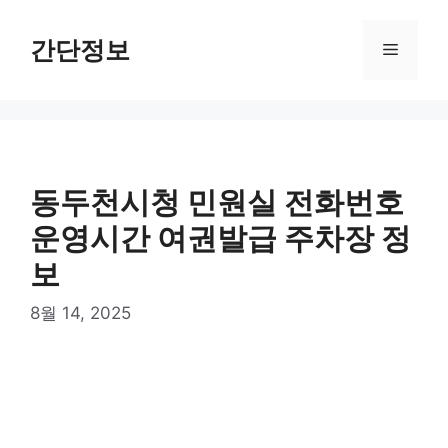
컨
텐
간단정보
메
츠
로
뉴
건
너
뛰
기
동두천시청 민원실 전화번호
운영시간 여권발급 주차장 정
보
8월 14, 2025