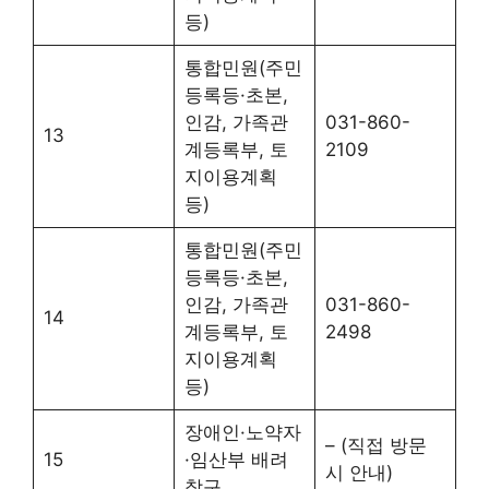
등)
통합민원(주민
등록등·초본,
인감, 가족관
031-860-
13
계등록부, 토
2109
지이용계획
등)
통합민원(주민
등록등·초본,
인감, 가족관
031-860-
14
계등록부, 토
2498
지이용계획
등)
장애인·노약자
– (직접 방문
15
·임산부 배려
시 안내)
창구