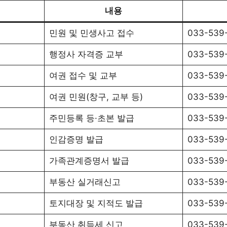
내용
민원 및 민생사고 접수
033-539
행정사 자격증 교부
033-539
여권 접수 및 교부
033-539
여권 민원(창구, 교부 등)
033-539
주민등록 등·초본 발급
033-539
인감증명 발급
033-539
가족관계증명서 발급
033-539
부동산 실거래신고
033-539
토지대장 및 지적도 발급
033-539
부동산 취득세 신고
033-539