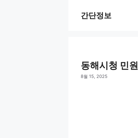
컨
텐
간단정보
츠
로
건
너
뛰
기
동해시청 민원
8월 15, 2025