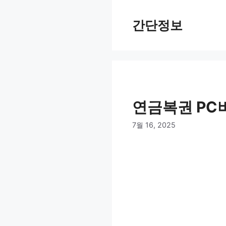
컨
텐
간단정보
츠
로
건
너
뛰
기
연금복권 PC
7월 16, 2025