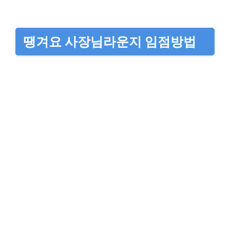
땡겨요 사장님라운지 임점방법