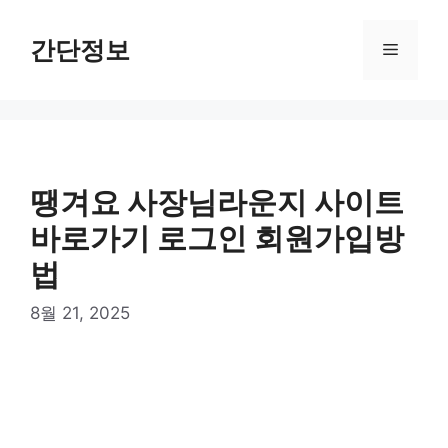
컨
텐
간단정보
메
츠
로
뉴
건
너
뛰
기
땡겨요 사장님라운지 사이트
바로가기 로그인 회원가입방
법
8월 21, 2025