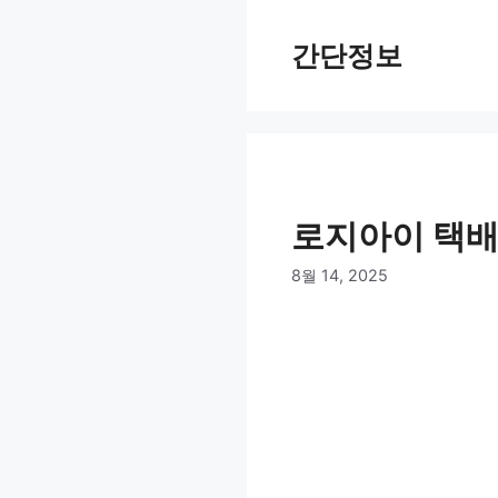
컨
텐
간단정보
츠
로
건
너
뛰
기
로지아이 택배
8월 14, 2025