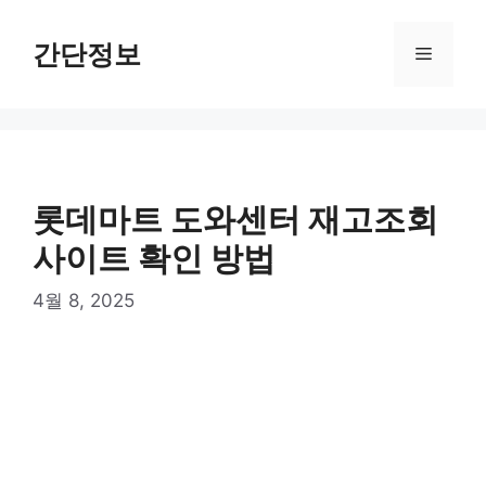
컨
텐
간단정보
메
츠
로
뉴
건
너
뛰
기
롯데마트 도와센터 재고조회
사이트 확인 방법
4월 8, 2025