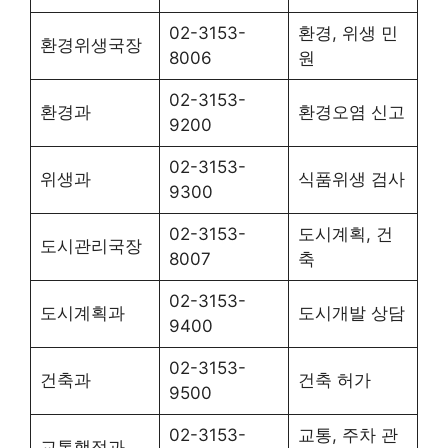
02-3153-
환경, 위생 민
환경위생국장
8006
원
02-3153-
환경과
환경오염 신고
9200
02-3153-
위생과
식품위생 검사
9300
02-3153-
도시계획, 건
도시관리국장
8007
축
02-3153-
도시계획과
도시개발 상담
9400
02-3153-
건축과
건축 허가
9500
02-3153-
교통, 주차 관
교통행정과