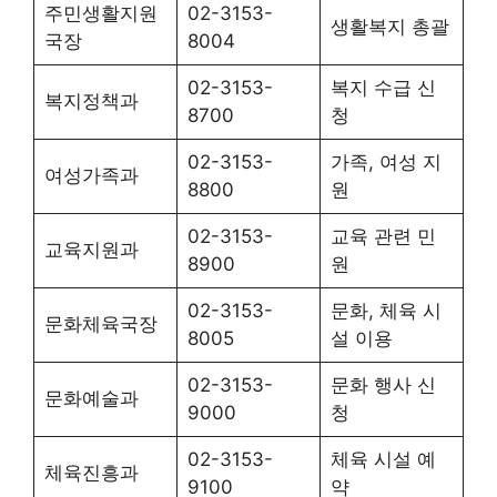
주민생활지원
02-3153-
생활복지 총괄
국장
8004
02-3153-
복지 수급 신
복지정책과
8700
청
02-3153-
가족, 여성 지
여성가족과
8800
원
02-3153-
교육 관련 민
교육지원과
8900
원
02-3153-
문화, 체육 시
문화체육국장
8005
설 이용
02-3153-
문화 행사 신
문화예술과
9000
청
02-3153-
체육 시설 예
체육진흥과
9100
약