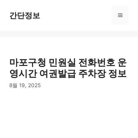
컨
텐
간단정보
메
츠
로
뉴
건
너
뛰
기
마포구청 민원실 전화번호 운
영시간 여권발급 주차장 정보
8월 19, 2025