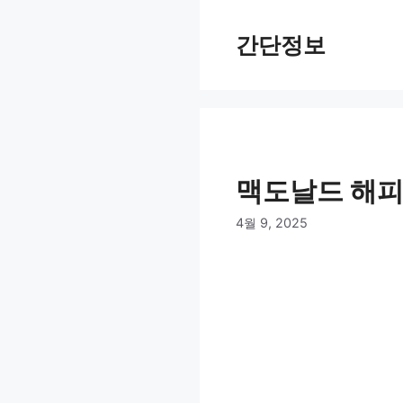
컨
텐
간단정보
츠
로
건
너
뛰
기
맥도날드 해피
4월 9, 2025