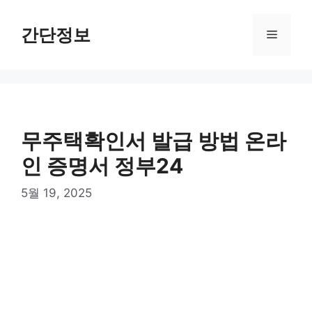
컨
텐
간단정보
메
츠
로
뉴
건
너
뛰
기
무주택확인서 발급 방법 온라
인 증명서 정부24
5월 19, 2025