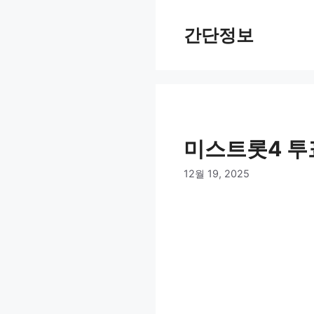
컨
텐
간단정보
츠
로
건
너
뛰
기
미스트롯4 
12월 19, 2025