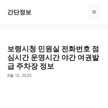
컨
텐
간단정보
메
츠
로
뉴
건
너
뛰
기
보령시청 민원실 전화번호 점
심시간 운영시간 야간 여권발
급 주차장 정보
8월 12, 2025