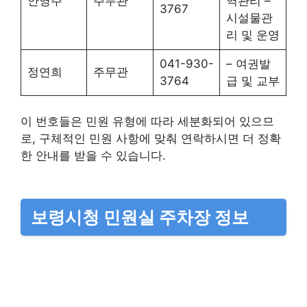
안영주
주무관
역관리 –
3767
시설물관
리 및 운영
041-930-
– 여권발
정연희
주무관
3764
급 및 교부
이 번호들은 민원 유형에 따라 세분화되어 있으므
로, 구체적인 민원 사항에 맞춰 연락하시면 더 정확
한 안내를 받을 수 있습니다.
보령시청 민원실 주차장 정보