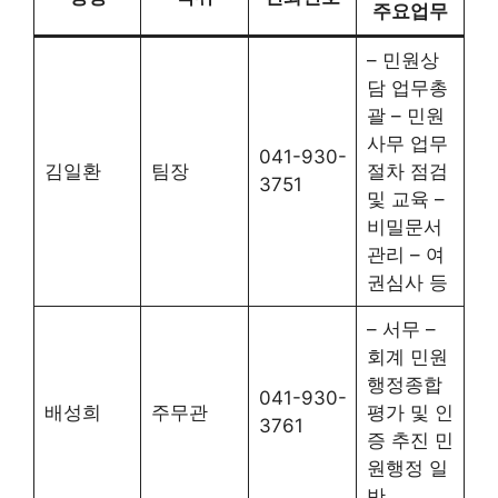
주요업무
– 민원상
담 업무총
괄 – 민원
사무 업무
041-930-
김일환
팀장
절차 점검
3751
및 교육 –
비밀문서
관리 – 여
권심사 등
– 서무 –
회계 민원
행정종합
041-930-
배성희
주무관
평가 및 인
3761
증 추진 민
원행정 일
반