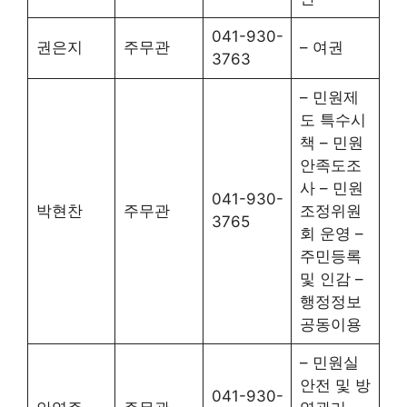
041-930-
권은지
주무관
– 여권
3763
– 민원제
도 특수시
책 – 민원
안족도조
사 – 민원
041-930-
박현찬
주무관
조정위원
3765
회 운영 –
주민등록
및 인감 –
행정정보
공동이용
– 민원실
안전 및 방
041-930-