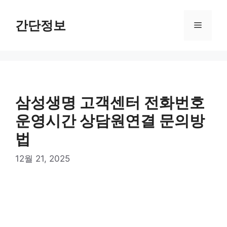
컨
텐
간단정보
메
츠
로
뉴
건
너
뛰
기
삼성생명 고객센터 전화번호
운영시간 상담원연결 문의방
법
12월 21, 2025