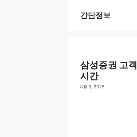
컨
텐
간단정보
츠
로
건
너
뛰
기
삼성증권 고객
시간
8월 8, 2025