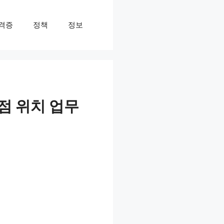
격증
정책
정보
점 위치 업무