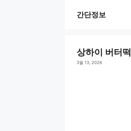
컨
텐
간단정보
츠
로
건
너
뛰
상하이 버터떡
기
3월 13, 2026