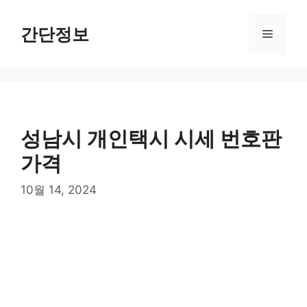
컨
텐
간단정보
메
츠
로
뉴
건
너
뛰
기
성남시 개인택시 시세 번호판
가격
10월 14, 2024