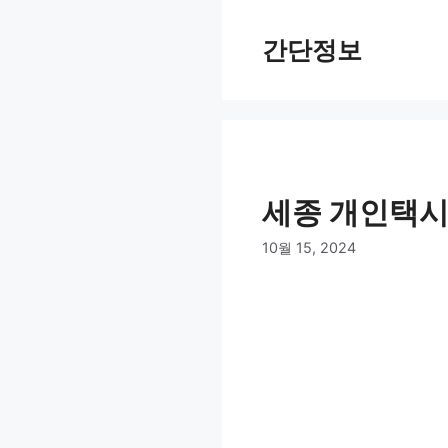
컨
텐
간단정보
츠
로
건
너
뛰
기
세종 개인택시
10월 15, 2024