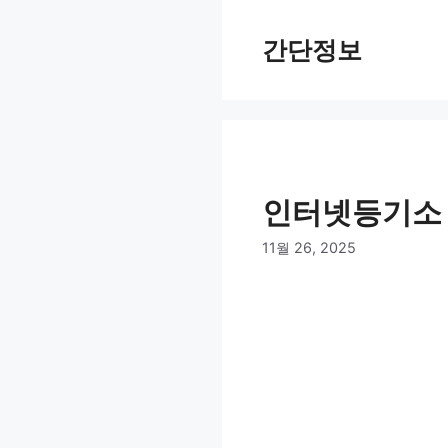
컨
텐
간단정보
츠
로
건
너
뛰
기
인터넷등기소 
11월 26, 2025