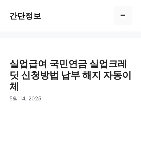
컨
텐
간단정보
메
츠
로
뉴
건
너
뛰
기
실업급여 국민연금 실업크레
딧 신청방법 납부 해지 자동이
체
5월 14, 2025