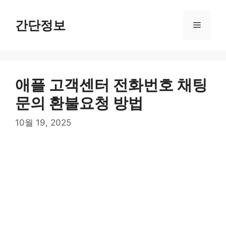
컨
텐
간단정보
메
츠
로
뉴
건
너
애플 고객센터 전화번호 채팅
뛰
기
문의 환불요청 방법
10월 19, 2025