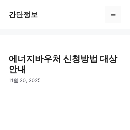
컨
텐
간단정보
메
츠
로
뉴
건
너
뛰
기
에너지바우처 신청방법 대상
안내
11월 20, 2025