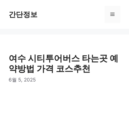
컨
텐
간단정보
메
츠
로
뉴
건
너
뛰
기
여수 시티투어버스 타는곳 예
약방법 가격 코스추천
6월 5, 2025