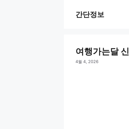
컨
텐
간단정보
츠
로
건
너
뛰
여행가는달 신
기
4월 4, 2026