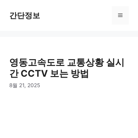
컨
텐
간단정보
메
츠
로
뉴
건
너
뛰
기
영동고속도로 교통상황 실시
간 CCTV 보는 방법
8월 21, 2025