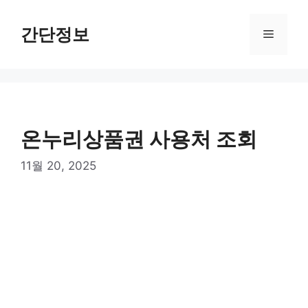
컨
텐
간단정보
메
츠
로
뉴
건
너
뛰
기
온누리상품권 사용처 조회
11월 20, 2025