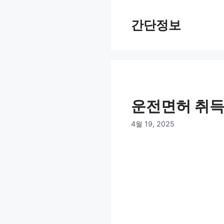
컨
텐
간단정보
츠
로
건
너
뛰
기
운전면허 취득
4월 19, 2025