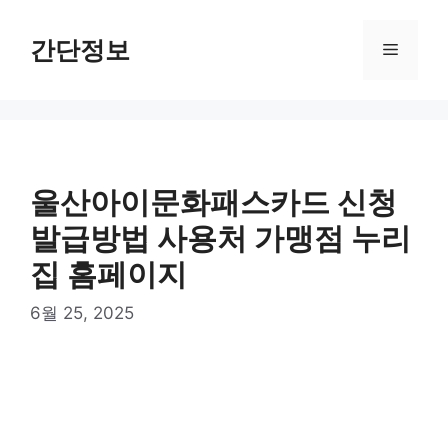
컨
텐
간단정보
메
츠
로
뉴
건
너
뛰
기
울산아이문화패스카드 신청
발급방법 사용처 가맹점 누리
집 홈페이지
6월 25, 2025