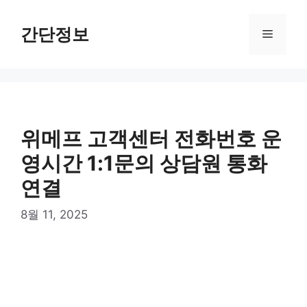
컨
텐
간단정보
메
츠
로
뉴
건
너
뛰
기
위메프 고객센터 전화번호 운
영시간 1:1문의 상담원 통화
연결
8월 11, 2025