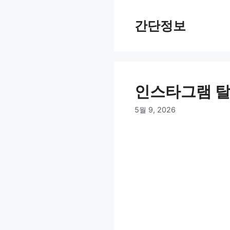
컨
텐
간단정보
츠
로
건
너
뛰
인스타그램 탈
기
5월 9, 2026