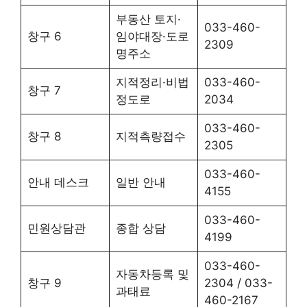
부동산 토지·
033-460-
창구 6
임야대장·도로
2309
명주소
지적정리·비법
033-460-
창구 7
정도로
2034
033-460-
창구 8
지적측량접수
2305
033-460-
안내 데스크
일반 안내
4155
033-460-
민원상담관
종합 상담
4199
033-460-
자동차등록 및
창구 9
2304 / 033-
과태료
460-2167