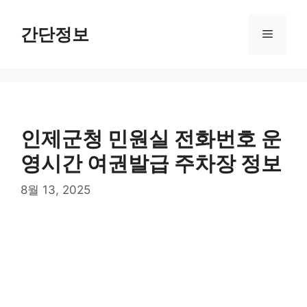
컨
텐
간단정보
메
츠
로
뉴
건
너
뛰
기
인제군청 민원실 전화번호 운
영시간 여권발급 주차장 정보
8월 13, 2025