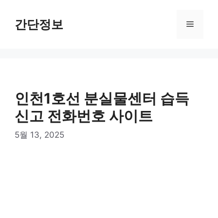
컨
텐
간단정보
메
츠
로
뉴
건
너
뛰
기
인천1호선 분실물센터 습득
신고 전화번호 사이트
5월 13, 2025