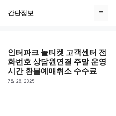
컨
텐
간단정보
메
츠
로
뉴
건
너
뛰
기
인터파크 놀티켓 고객센터 전
화번호 상담원연결 주말 운영
시간 환불예매취소 수수료
7월 28, 2025