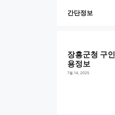
컨
텐
간단정보
츠
로
건
너
뛰
기
장흥군청 구인
용정보
7월 14, 2025