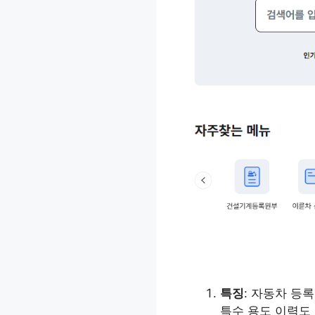
특징
: 자동차 등
특수 용도 이력도 