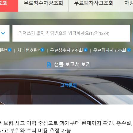
이후 보험 사고 이력 중심으로 과거부터 현재까지 확인. 총손실,
사고 부위와 수리 비용 추정 가능