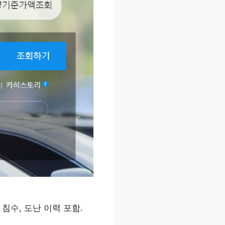
 침수, 도난 이력 포함.