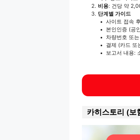
비용
: 건당 약 2
단계별 가이드
사이트 접속 후
본인인증 (공
차량번호 또는
결제 (카드 또
보고서 내용: 
카히스토리 (보험개발