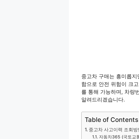
중고차 구매는 흥미롭지만
함으로 안전 위험이 크고
를 통해 가능하며, 차량
알려드리겠습니다.
Table of Contents
중고차 사고이력 조회방
자동차365 (국토교통부 