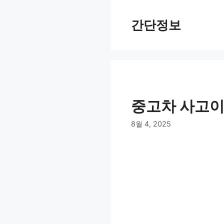
컨
텐
간단정보
츠
로
건
너
뛰
기
중고차 사고이
8월 4, 2025