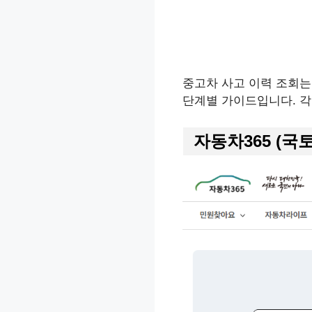
중고차 사고 이력 조회는
단계별 가이드입니다. 각
자동차365 (국토교