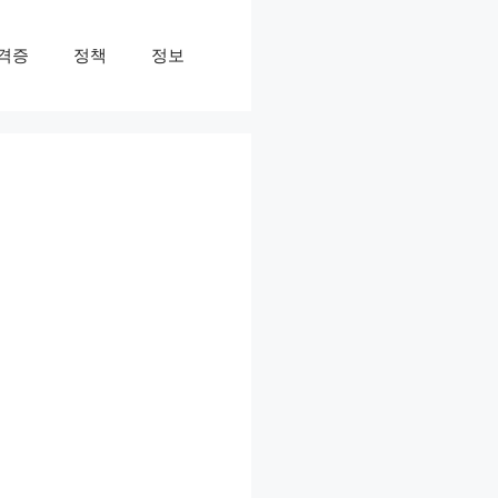
격증
정책
정보