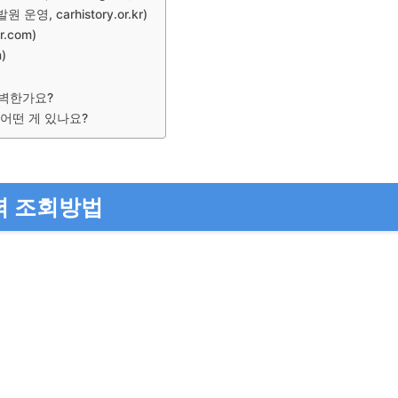
영, carhistory.or.kr)
.com)
)
완벽한가요?
어떤 게 있나요?
력 조회방법