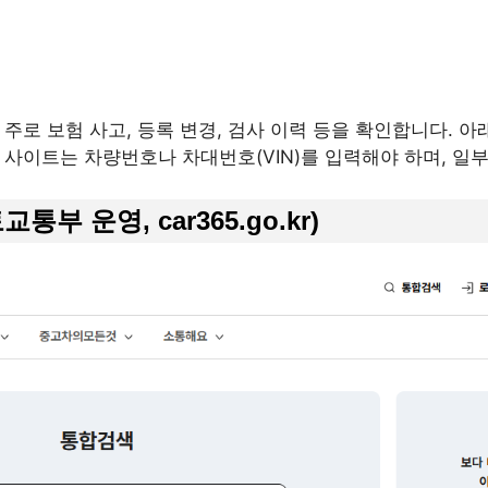
 주로 보험 사고, 등록 변경, 검사 이력 등을 확인합니다. 
 사이트는 차량번호나 차대번호(VIN)를 입력해야 하며, 일
통부 운영, car365.go.kr)