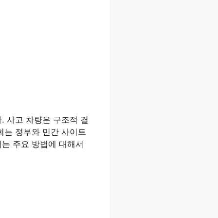
. 사고 차량은 구조적 결
회는 정부와 민간 사이트
서는 주요 방법에 대해서