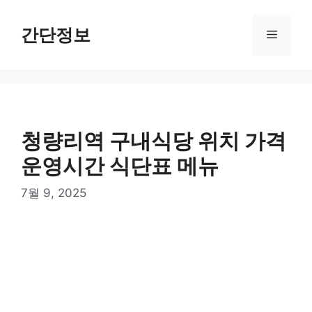
컨
텐
간단정보
메
츠
로
뉴
건
너
뛰
기
청량리역 구내식당 위치 가격
운영시간 식단표 메뉴
7월 9, 2025