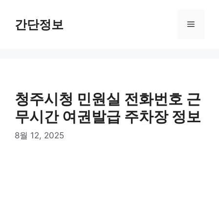
컨
텐
간단정보
메
츠
로
뉴
건
너
뛰
기
청주시청 민원실 전화번호 근
무시간 여권발급 주차장 정보
8월 12, 2025